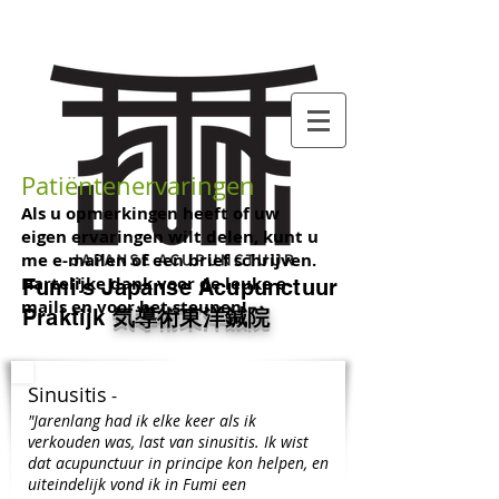
Patiëntenervaringen
Als u opmerkingen heeft of uw
eigen ervaringen wilt delen, kunt u
me e-mailen of een brief schrijven.
Hartelijke dank voor de leuke e-
Fumi's Japanse Acupunctuur
mails en voor het steunen!
Praktijk
気導
術東洋鍼院
​Sinusitis
​ -
"Jarenlang had ik elke keer als ik
verkouden was, last van sinusitis. Ik wist
dat acupunctuur in principe kon helpen, en
uiteindelijk vond ik in Fumi een